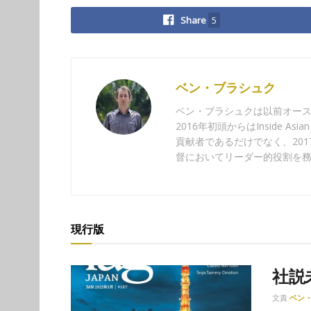
Share
5
ベン・ブラシュク
ベン・ブラシュクは以前オー
2016年初頭からはInside A
貢献者であるだけでなく、2017年4
督においてリーダー的役割を
現行版
社説
文責
ベン