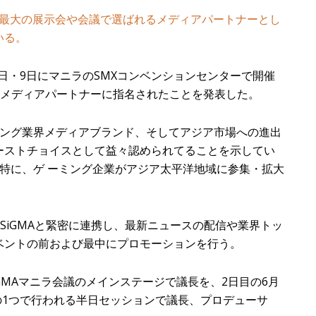
gは、アジア最大の展示会や会議で選ばれるメディアパートナーとし
いる。
020年6月8日・9日にマニラのSMXコンベンションセンターで開催
ードメディアパートナーに指名されたことを発表した。
ーミング業界メディアブランド、そしてアジア市場への進出
ーストチョイスとして益々認められてることを示してい
ラは特に、ゲ ーミング企業がアジア太平洋地域に参集・拡大
SiGMAと緊密に連携し、最新ニュースの配信や業界トッ
ベントの前および最中にプロモーションを行う。
るSiGMAマニラ会議のメインステージで議長を、2日目の6月
ージの1つで行われる半日セッションで議長、プロデューサ