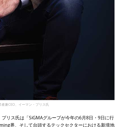
創業者兼CEO、イーマン・プリス氏
・プリス氏は「SiGMAグループが今年の6月8日・9日に行
ming界、そして台頭するテックセクターにおける新境地