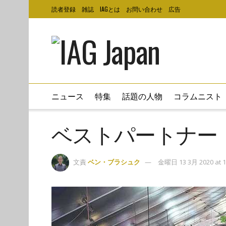
読者登録
雑誌
IAGとは
お問い合わせ
広告
ニュース
特集
話題の人物
コラムニスト
ベストパートナー
文責
ベン・ブラシュク
金曜日 13 3月 2020 at 1