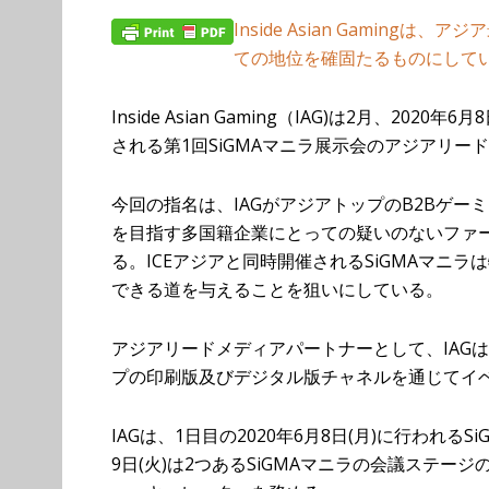
Inside Asian Gamin
ての地位を確固たるものにして
Inside Asian Gaming（IAG)は2月、2
される第1回SiGMAマニラ展示会のアジアリ
今回の指名は、IAGがアジアトップのB2Bゲ
を目指す多国籍企業にとっての疑いのないファ
る。ICEアジアと同時開催されるSiGMAマニ
できる道を与えることを狙いにしている。
アジアリードメディアパートナーとして、IAGは
プの印刷版及びデジタル版チャネルを通じてイ
IAGは、1日目の2020年6月8日(月)に行われ
9日(火)は2つあるSiGMAマニラの会議ステ