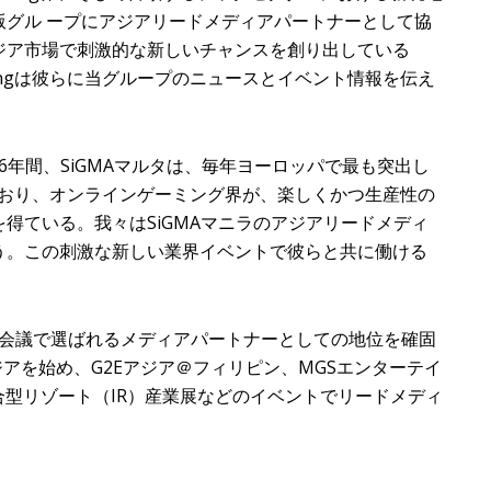
版グル ープにアジアリードメディアパートナーとして協
ジア市場で刺激的な新しいチャンスを創り出している
 Gamingは彼らに当グループのニュースとイベント情報を伝え
去6年間、SiGMAマルタは、毎年ヨーロッパで最も突出し
きており、オンラインゲーミング界が、楽しくかつ生産性の
得ている。我々はSiGMAマニラのアジアリードメディ
う。この刺激な新しい業界イベントで彼らと共に働ける
の展示会や会議で選ばれるメディアパートナーとしての地位を確固
アを始め、G2Eアジア＠フィリピン、MGSエンターテイ
合型リゾート（IR）産業展などのイベントでリードメディ