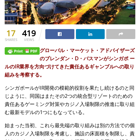
17
419
SHARES
VIEWS
グローバル・マーケット・アドバイザーズ
のブレンダン・D・バスマンがシンガポ ー
ルのIR業界を方向づけてきた責任あるギャンブルへの取り
組みを考察する。
シンガポールがIR開発の模範的役割を果たし続けるのと同
じように、同国はまたその2つの統合型リゾートのための
責任あるゲーミング対策やカジノ入場制限の推進に取り組
む最新モデルの1つにもなっている。
始まった当初、これら最先端の取り組みは別の方法での個
人のカジノ入場制限を考慮し、施設の床面積を制限し、責