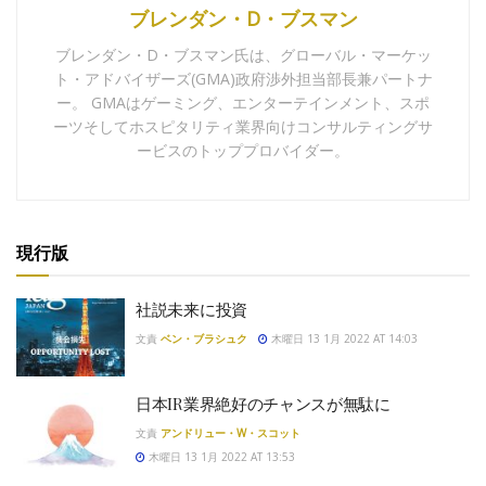
ブレンダン・D・ブスマン
ブレンダン・D・ブスマン氏は、グローバル・マーケッ
ト・アドバイザーズ(GMA)政府渉外担当部長兼パートナ
ー。 GMAはゲーミング、エンターテインメント、スポ
ーツそしてホスピタリティ業界向けコンサルティングサ
ービスのトッププロバイダー。
現行版
社説未来に投資
文責
ベン・ブラシュク
木曜日 13 1月 2022 AT 14:03
日本IR業界絶好のチャンスが無駄に
文責
アンドリュー・W・スコット
木曜日 13 1月 2022 AT 13:53