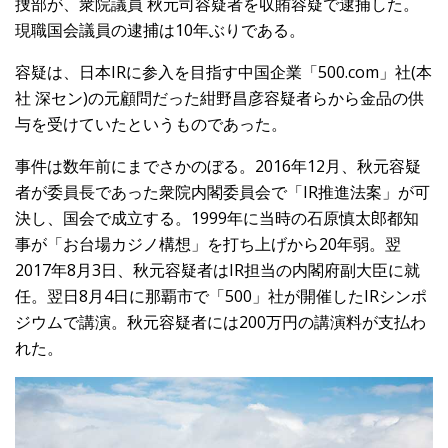
捜部が、衆院議員 秋元司容疑者を収賄容疑で逮捕した。
現職国会議員の逮捕は10年ぶりである。
容疑は、日本IRに参入を目指す中国企業「500.com」社(本
社 深セン)の元顧問だった紺野昌彦容疑者らから金品の供
与を受けていたというものであった。
事件は数年前にまでさかのぼる。2016年12月、秋元容疑
者が委員長であった衆院内閣委員会で「IR推進法案」が可
決し、国会で成立する。1999年に当時の石原慎太郎都知
事が「お台場カジノ構想」を打ち上げから20年弱。翌
2017年8月3日、秋元容疑者はIR担当の内閣府副大臣に就
任。翌日8月4日に那覇市で「500」社が開催したIRシンポ
ジウムで講演。秋元容疑者には200万円の講演料が支払わ
れた。