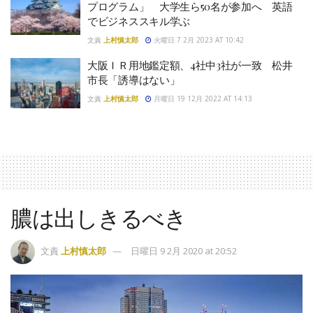
プログラム」 大学生ら50名が参加へ 英語
でビジネススキル学ぶ
文責
上村慎太郎
火曜日 7 2月 2023 AT 10:42
大阪ＩＲ用地鑑定額、4社中3社が一致 松井
市長「誘導はない」
文責
上村慎太郎
月曜日 19 12月 2022 AT 14:13
膿は出しきるべき
文責
上村慎太郎
日曜日 9 2月 2020 at 20:52