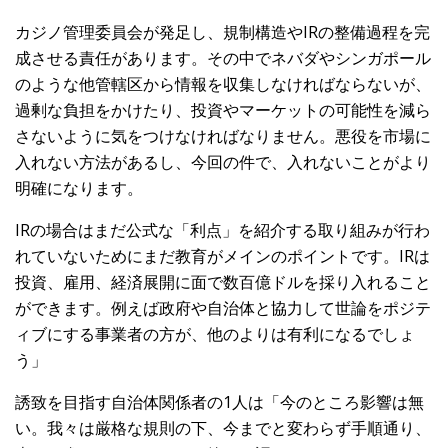
カジノ管理委員会が発足し、規制構造やIRの整備過程を完
成させる責任があります。その中でネバダやシンガポール
のような他管轄区から情報を収集しなければならないが、
過剰な負担をかけたり、投資やマーケットの可能性を減ら
さないように気をつけなければなりません。悪役を市場に
入れない方法があるし、今回の件で、入れないことがより
明確になります。
IRの場合はまだ公式な「利点」を紹介する取り組みが行わ
れていないためにまだ教育がメインのポイントです。IRは
投資、雇用、経済展開に面で数百億ドルを採り入れること
ができます。例えば政府や自治体と協力して世論をポジテ
ィブにする事業者の方が、他のよりは有利になるでしょ
う」
誘致を目指す自治体関係者の1人は「今のところ影響は無
い。我々は厳格な規則の下、今までと変わらず手順通り、