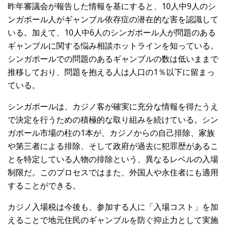
昨年審議会が報告した情報を基にすると、10人中9人のシ
ンガポール人がギャンブル依存症の潜在的な害を認識して
いる。加えて、10人中6人のシンガポール人が問題のある
ギャンブルに関する悩み相談ホットラインを知っている。
シンガポールでの問題のあるギャンブルの数は低いままで
推移しており、問題を抱える人は人口の1％以下に留まっ
ている。
シンガポールは、カジノ客が確実に充分な情報を得たうえ
で決定を行うための積極的な取り組みを続けている。シン
ガポール市場の柱の1本が、カジノからの自己排除、家族
や第三者による排除、そして政府が過去に犯罪歴があるこ
とを特定している人物の排除という、異なるレベルの入場
制限だ。このプロセスではまた、外国人や永住者にも適用
することができる。
カジノ入場税は今後も、参加する人に「入場コスト」を加
えることで地元住民のギャンブルを防ぐ抑止力として実施