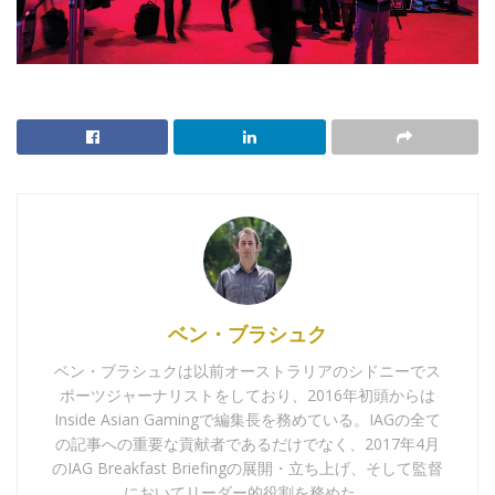
ベン・ブラシュク
ベン・ブラシュクは以前オーストラリアのシドニーでス
ポーツジャーナリストをしており、2016年初頭からは
Inside Asian Gamingで編集長を務めている。IAGの全て
の記事への重要な貢献者であるだけでなく、2017年4月
のIAG Breakfast Briefingの展開・立ち上げ、そして監督
においてリーダー的役割を務めた。