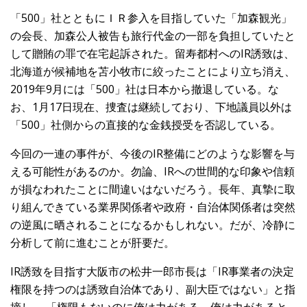
「500」社とともにＩＲ参入を目指していた「加森観光」
の会長、加森公人被告も旅行代金の一部を負担していたと
して贈賄の罪で在宅起訴された。留寿都村へのIR誘致は、
北海道が候補地を苫小牧市に絞ったことにより立ち消え、
2019年9月には「500」社は日本から撤退している。な
お、1月17日現在、捜査は継続しており、下地議員以外は
「500」社側からの直接的な金銭授受を否認している。
今回の一連の事件が、今後のIR整備にどのような影響を与
える可能性があるのか。勿論、IRへの世間的な印象や信頼
が損なわれたことに間違いはないだろう。長年、真摯に取
り組んできている業界関係者や政府・自治体関係者は突然
の逆風に晒されることになるかもしれない。だが、冷静に
分析して前に進むことが肝要だ。
IR誘致を目指す大阪市の松井一郎市長は「IR事業者の決定
権限を持つのは誘致自治体であり、副大臣ではない」と指