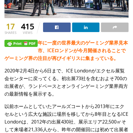
17
415
SHARES
VIEWS
年に一度の世界最大のゲーミング業界見本
市、ICEロンドンが今月開催されることで
ゲーミング界の注目が再びイギリスに集まっている。
2020年2月4日から6日まで、ICE Londonがエクセル展覧
会センターに戻ってくる。初出展73社を含むおよそ700の
出展者が、ランドベースとオンラインゲーミング業界両方
の最新情報を展示する。
以前ホームとしていたアールズコートから2013年にエク
セルという広大な施設に場所を移してから8年目となるICE
Londonは、2012年の出展430社、展示エリア22,500㎡そ
して来場者21,336人から、昨年の開催回には初めて出展者