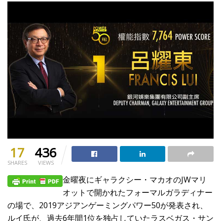
17
436
SHARES
VIEWS
金曜夜にギャラクシー・マカオのJWマリ
オットで開かれたフォーマルガラディナー
の場で、2019アジアンゲーミングパワー50が発表され、
ルイ氏が、過去6年間1位を独占していたラスベガス・サン