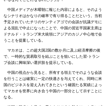
中国メディアが木曜朝に報じた内容によると、そのよう
なシナリオはかなりの確率で有り得ることだという。当初
予定されていたチリのサンティアゴでの会談が抗議デモに
よる混乱で中止になったことで、中国の習近平国家主席は
ドナルド・トランプ米大統領にアジアのカジノ中心地で会
うことを提案している。
マカオは、この超大国2国の数か月に及ぶ経済摩擦の後
で、一時的な貿易取引を結ぶことを狙いにした習-トラン
プ会談に興味深い選択肢を提示している。
中国の視点から見ると、所有する領土でそのような会談
を行うことは確実に一定の快適さを与えてくれ、同時に米
国のビジネスを迎え入れてきたという確固たる実績によっ
てマカオを世界に向き合う中国の一部分として示すことに
なる。