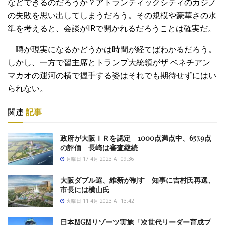
などできるのだろうか？アトランティックシティのカジノ
の失敗を思い出してしまうだろう。その規模や豪華さの水
準を考えると、会談がIRで開かれるだろうことは確実だ。
噂が現実になるかどうかは時間が経てばわかるだろう。
しかし、一方で習主席とトランプ大統領がザ ベネチアン
マカオの運河の横で握手する姿はそれでも期待せずにはい
られない。
関連
記事
政府が大阪ＩＲを認定 1000点満点中、657.9点
の評価 長崎は審査継続
月曜日 17 4月 2023 AT 09:36
大阪ダブル選、維新が制す 知事に吉村氏再選、
市長には横山氏
火曜日 11 4月 2023 AT 13:42
日本MGMリゾーツ実施「次世代リーダー育成プ