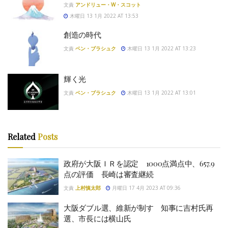
文責
アンドリュー・W・スコット
木曜日 13 1月 2022 AT 13:53
創造の時代
文責
ベン・ブラシュク
木曜日 13 1月 2022 AT 13:23
輝く光
文責
ベン・ブラシュク
木曜日 13 1月 2022 AT 13:01
Related
Posts
政府が大阪ＩＲを認定 1000点満点中、657.9
点の評価 長崎は審査継続
文責
上村慎太郎
月曜日 17 4月 2023 AT 09:36
大阪ダブル選、維新が制す 知事に吉村氏再
選、市長には横山氏