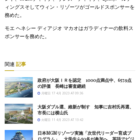
ィングスそしてウィン・リゾーツがゴールドスポンサーを
務めた。
モエ ヘネシー ディアジオ マカオはガラディナーの飲料ス
ポンサーを務めた。
関連
記事
政府が大阪ＩＲを認定 1000点満点中、657.9点
の評価 長崎は審査継続
月曜日 17 4月 2023 AT 09:36
大阪ダブル選、維新が制す 知事に吉村氏再選、
市長には横山氏
火曜日 11 4月 2023 AT 13:42
日本MGMリゾーツ実施「次世代リーダー育成プ
ログラム」 大学生ら50名が参加へ 英語でビジ