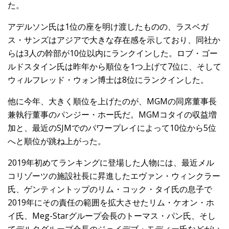
た。
アデルソン氏は1位の座を明け渡したものの、ラスベガ
ス・サンズはアジアで大きな存在感を示しており、同社か
らは3人の幹部が10位以内にランクインした。ロブ・ゴー
ルドスタイン氏は昨年から順位を1つ上げて7位に、そして
ウィルフレッド・ウォン博士は8位にランクインした。
他に今年、大きく順位を上げたのが、MGMの同席董事長
兼執行董事のパンジー・ホー氏だ。MGMコタイの収益増
加と、最近のSJMでのパワープレイによって10位から5位
へと順位が跳ね上がった。
2019年初めてランキングに登場した人物には、最近メル
コリゾーツの施設社長に昇進したエヴァン・ウィンクラー
氏、ゲンティントップのリム・コック・タイ氏の息子で
2019年にその責任の範囲を拡大させたリム・ケオン・ホ
イ氏、Meg-Starグループ会長のトーマス・パン氏、そし