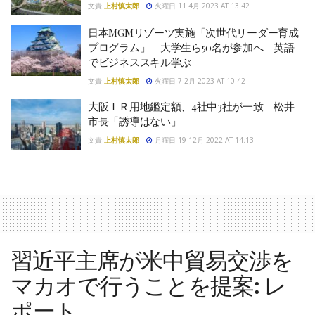
文責
上村慎太郎
火曜日 11 4月 2023 AT 13:42
日本MGMリゾーツ実施「次世代リーダー育成
プログラム」 大学生ら50名が参加へ 英語
でビジネススキル学ぶ
文責
上村慎太郎
火曜日 7 2月 2023 AT 10:42
大阪ＩＲ用地鑑定額、4社中3社が一致 松井
市長「誘導はない」
文責
上村慎太郎
月曜日 19 12月 2022 AT 14:13
習近平主席が米中貿易交渉を
マカオで行うことを提案: レ
ポート