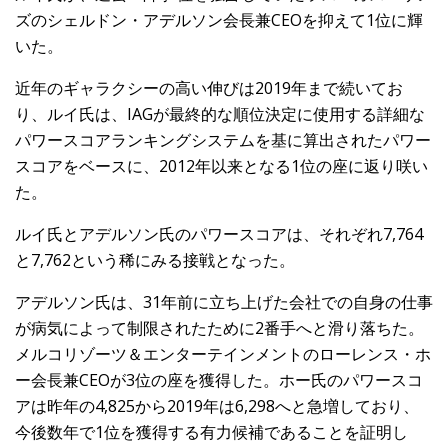
ズのシェルドン・アデルソン会長兼CEOを抑えて1位に輝
いた。
近年のギャラクシーの高い伸びは2019年まで続いてお
り、ルイ氏は、IAGが最終的な順位決定に使用する詳細な
パワースコアランキングシステムを基に算出されたパワー
スコアをベースに、2012年以来となる1位の座に返り咲い
た。
ルイ氏とアデルソン氏のパワースコアは、それぞれ7,764
と7,762という稀にみる接戦となった。
アデルソン氏は、31年前に立ち上げた会社での自身の仕事
が病気によって制限されたために2番手へと滑り落ちた。
メルコリゾーツ＆エンターテインメントのローレンス・ホ
ー会長兼CEOが3位の座を獲得した。ホー氏のパワースコ
アは昨年の4,825から2019年は6,298へと急増しており、
今後数年で1位を獲得する有力候補であることを証明し