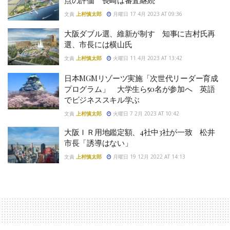
文責
上村慎太郎
月曜日 17 4月 2023 AT 09:36
大阪ダブル選、維新が制す 知事に吉村氏再
選、市長には横山氏
文責
上村慎太郎
火曜日 11 4月 2023 AT 13:42
日本MGMリゾーツ実施「次世代リーダー育成
プログラム」 大学生ら50名が参加へ 英語
でビジネススキル学ぶ
文責
上村慎太郎
火曜日 7 2月 2023 AT 10:42
大阪ＩＲ用地鑑定額、4社中3社が一致 松井
市長「誘導はない」
文責
上村慎太郎
月曜日 19 12月 2022 AT 14:13