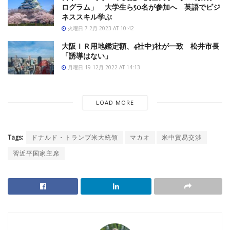
ログラム」 大学生ら50名が参加へ 英語でビジ
ネススキル学ぶ
火曜日 7 2月 2023 AT 10:42
大阪ＩＲ用地鑑定額、4社中3社が一致 松井市長
「誘導はない」
月曜日 19 12月 2022 AT 14:13
LOAD MORE
Tags:
ドナルド・トランプ米大統領
マカオ
米中貿易交渉
習近平国家主席