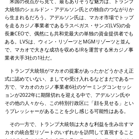
米国の視点から見て、最もありそうな魅力は、トランプ
大統領のシェルドン・アデルソン氏との独自のつながりか
ら生まれるだろう。アデルソン氏は、マカオ市場でトップ
を走るカジノ事業者であるラスベガス・サンズ(LVS)の会
長兼CEOで、偶然にも共和党最大の単独の資金提供者でも
ある。LVSは、ウィン・リゾーツとMGMリゾーツと並ん
で、マカオで大きな成功を収めるIRを運営する米カジノ事
業者大手3社の1社だ。
トランプ大統領がマカオの提案があったかどうかさえ正
式に認めていない、ましてや受け入れるなどまだである一
方で、マカオのカジノ事業者6社のゲーミングコンセッシ
ョンが2022年に期限切れを迎える中で、アデルソン氏や
その他の人々から、この特別行政区に「顔を見せる」とい
うプレッシャーがあることを少し感じる可能性はある。
その一方で、トランプ大統領は大きな利益を生み出すマ
カオの統合型リゾートのいずれかを訪問して直視すること