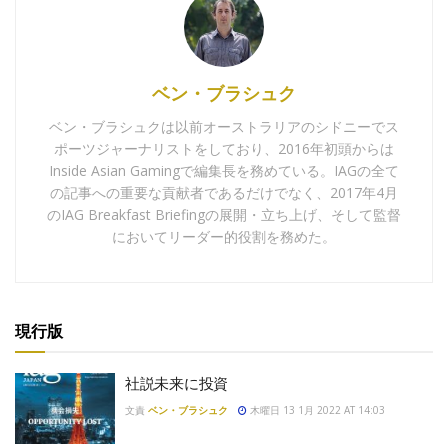
ベン・ブラシュク
ベン・ブラシュクは以前オーストラリアのシドニーでス
ポーツジャーナリストをしており、2016年初頭からは
Inside Asian Gamingで編集長を務めている。IAGの全て
の記事への重要な貢献者であるだけでなく、2017年4月
のIAG Breakfast Briefingの展開・立ち上げ、そして監督
においてリーダー的役割を務めた。
現行版
社説未来に投資
文責
ベン・ブラシュク
木曜日 13 1月 2022 AT 14:03