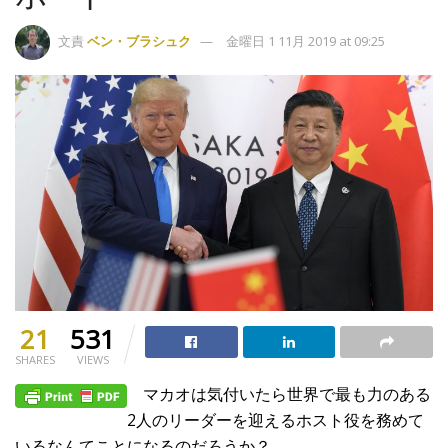
文責
ベン・ブラシュク
金曜日 1 11月 2019 at 09:25
21
531
SHARES
VIEWS
マカオは気付いたら世界で最も力のある
2人のリーダーを迎えるホスト役を務めて
いるなんてことになるのだろうか？