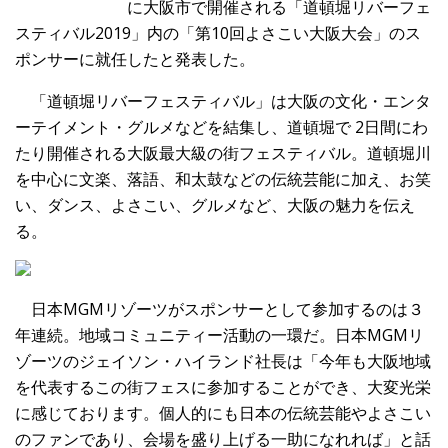
に大阪市で開催される「道頓堀リバーフェ
スティバル2019」
内の「第10回よさこい大阪大会」のス
ポンサーに就任したと発表した。
「道頓堀リバーフェスティバル」は大阪の文化・エンタ
ーテイメン
ト・グルメなどを結集し、道頓堀で 2日間にわ
たり開催される大阪最大級の街フェスティバル。道頓堀川
を中心に文楽、落語、和太鼓などの伝統芸能に加え、お笑
い、
ダンス、よさこい、グルメなど、大阪の魅力を伝え
る。
日本MGMリゾーツがスポンサーとして参加するのは３
年連続。地
域コミュニティー活動の一環だ。日本MGMリ
ゾーツのジェイソン
・ハイランド社長は「今年も大阪地域
を代表するこの街フェスに参
加することができ、大変光栄
に感じております。個人的にも日本の
伝統芸能やよさこい
のファンであり、会場を盛り上げる一助になれ
れば」と話