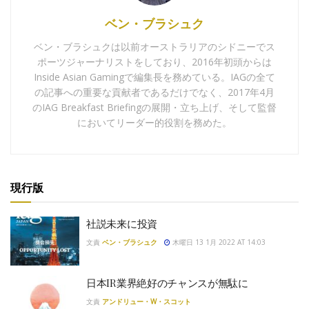
ベン・ブラシュク
ベン・ブラシュクは以前オーストラリアのシドニーでス
ポーツジャーナリストをしており、2016年初頭からは
Inside Asian Gamingで編集長を務めている。IAGの全て
の記事への重要な貢献者であるだけでなく、2017年4月
のIAG Breakfast Briefingの展開・立ち上げ、そして監督
においてリーダー的役割を務めた。
現行版
社説未来に投資
文責
ベン・ブラシュク
木曜日 13 1月 2022 AT 14:03
日本IR業界絶好のチャンスが無駄に
文責
アンドリュー・W・スコット