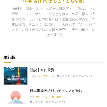
山本 智行 (やまもと・ともゆき)
1964年、岡山生まれ。スポーツ紙記者として競馬、プロ
野球、ゴルフ、ボクシングなどを担当。各界に幅広い人
脈を持つ。カジノとの出合いは中国返還前のマカオ。昨
年は韓国、マニラにも出撃した。大商大で学び「カジノ
と上手に付き合う方法」を日々研究中。今年の風水占い
では金運◎だ
現行版
社説未来に投資
文責
ベン・ブラシュク
木曜日 13 1月 2022 AT 14:03
日本IR業界絶好のチャンスが無駄に
文責
アンドリュー・W・スコット
木曜日 13 1月 2022 AT 13:53