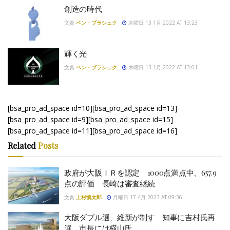
創造の時代
文責
ベン・ブラシュク
木曜日 13 1月 2022 AT 13:23
輝く光
文責
ベン・ブラシュク
木曜日 13 1月 2022 AT 13:01
[bsa_pro_ad_space id=10][bsa_pro_ad_space id=13]
[bsa_pro_ad_space id=9][bsa_pro_ad_space id=15]
[bsa_pro_ad_space id=11][bsa_pro_ad_space id=16]
Related
Posts
政府が大阪ＩＲを認定 1000点満点中、657.9
点の評価 長崎は審査継続
文責
上村慎太郎
月曜日 17 4月 2023 AT 09:36
大阪ダブル選、維新が制す 知事に吉村氏再
選、市長には横山氏