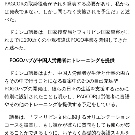
PAGCORの取締役会がそれを発表する必要があり、私から
は発表できない。しかし間もなく実施される予定だ」と述
べた。
ドミンゴ議長は、国家捜査局とフィリピン国家警察がこ
れまでに200近くの小規模違法POGO事業を閉鎖してきた
と述べた。
POGOハブが中国人労働者にトレーニングを提供
ドミンゴ議長はまた、中国人労働者が生活と仕事の両方
をその中で行うことになる提案中の2つの自己充足型
POGOハブの開発は、彼らの日々の生活を支援するために
特別に設計されたことも明かし、PAGCORは労働者に言語
やその他のトレーニングを提供する予定をしている。
議長は、「フィリピン文化に関するオリエンテーション
コースを設置し、もし誰かが彼らに質問をしても彼らが答
えることができるように、おそらく基礎的な英語スキルを