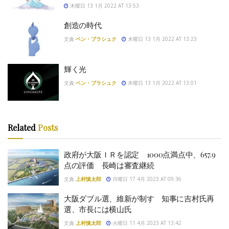
木曜日 13 1月 2022 AT 13:53
創造の時代
文責
ベン・ブラシュク
木曜日 13 1月 2022 AT 13:23
輝く光
文責
ベン・ブラシュク
木曜日 13 1月 2022 AT 13:01
Related
Posts
政府が大阪ＩＲを認定 1000点満点中、657.9
点の評価 長崎は審査継続
文責
上村慎太郎
月曜日 17 4月 2023 AT 09:36
大阪ダブル選、維新が制す 知事に吉村氏再
選、市長には横山氏
文責
上村慎太郎
火曜日 11 4月 2023 AT 13:42