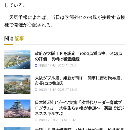
している。
天気予報によれば、当日は季節外れの台風が接近する模
様で開催が
心配される。
関連
記事
政府が大阪ＩＲを認定 1000点満点中、657.9点
の評価 長崎は審査継続
月曜日 17 4月 2023 AT 09:36
大阪ダブル選、維新が制す 知事に吉村氏再選、
市長には横山氏
火曜日 11 4月 2023 AT 13:42
日本MGMリゾーツ実施「次世代リーダー育成プ
ログラム」 大学生ら50名が参加へ 英語でビジ
ネススキル学ぶ
火曜日 7 2月 2023 AT 10:42
大阪ＩＲ用地鑑定額、4社中3社が一致 松井市長