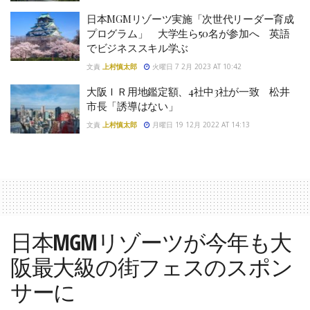
日本MGMリゾーツ実施「次世代リーダー育成
プログラム」 大学生ら50名が参加へ 英語
でビジネススキル学ぶ
文責
上村慎太郎
火曜日 7 2月 2023 AT 10:42
大阪ＩＲ用地鑑定額、4社中3社が一致 松井
市長「誘導はない」
文責
上村慎太郎
月曜日 19 12月 2022 AT 14:13
日本MGMリゾーツが今年も大
阪最大級の街フェスのスポン
サーに