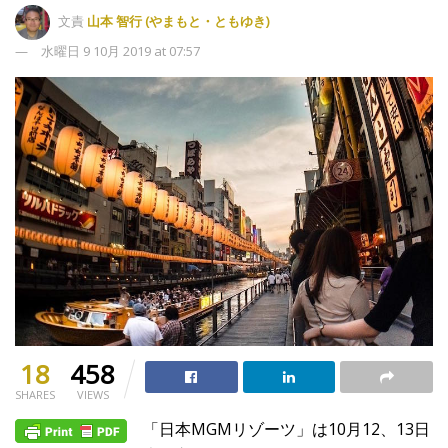
文責
山本 智行 (やまもと・ともゆき)
水曜日 9 10月 2019 at 07:57
18
458
SHARES
VIEWS
「日本MGMリゾーツ」は10月12、13日