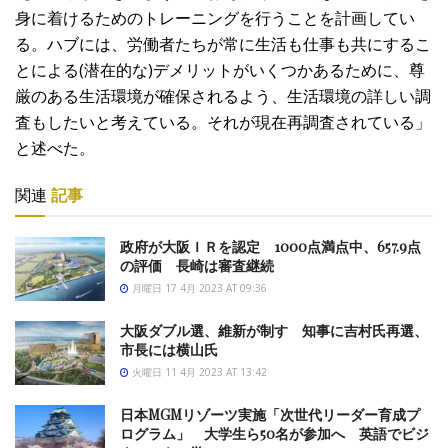
身に着けるためのトレーニングを行うことを計画してい
る。ハブには、労働者たちが常に生活も仕事も共にするこ
とによる(潜在的な)デメリットがいくつかあるために、尊
厳のある生活環境が確保されるよう、生活環境の詳しい調
査もしたいと考えている。それが現在再調査されている」
と述べた。
関連
記事
政府が大阪ＩＲを認定 1000点満点中、657.9点
の評価 長崎は審査継続
月曜日 17 4月 2023 AT 09:36
大阪ダブル選、維新が制す 知事に吉村氏再選、
市長には横山氏
火曜日 11 4月 2023 AT 13:42
日本MGMリゾーツ実施「次世代リーダー育成プ
ログラム」 大学生ら50名が参加へ 英語でビジ