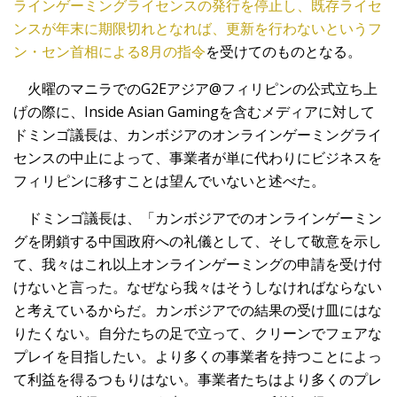
ラインゲーミングライセンスの発行を停止し、既存ライセ
ンスが年末に期限切れとなれば、更新を行わないというフ
ン・セン首相による8月の指令
を受けてのものとなる。
火曜のマニラでのG2Eアジア@フィリピンの公式立ち上
げの際に、Inside Asian Gamingを含むメディアに対して
ドミンゴ議長は、カンボジアのオンラインゲーミングライ
センスの中止によって、事業者が単に代わりにビジネスを
フィリピンに移すことは望んでいないと述べた。
ドミンゴ議長は、「カンボジアでのオンラインゲーミン
グを閉鎖する中国政府への礼儀として、そして敬意を示し
て、我々はこれ以上オンラインゲーミングの申請を受け付
けないと言った。なぜなら我々はそうしなければならない
と考えているからだ。カンボジアでの結果の受け皿にはな
りたくない。自分たちの足で立って、クリーンでフェアな
プレイを目指したい。より多くの事業者を持つことによっ
て利益を得るつもりはない。事業者たちはより多くのプレ