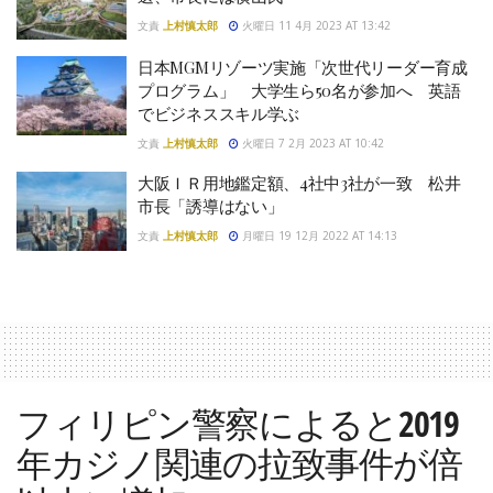
文責
上村慎太郎
火曜日 11 4月 2023 AT 13:42
日本MGMリゾーツ実施「次世代リーダー育成
プログラム」 大学生ら50名が参加へ 英語
でビジネススキル学ぶ
文責
上村慎太郎
火曜日 7 2月 2023 AT 10:42
大阪ＩＲ用地鑑定額、4社中3社が一致 松井
市長「誘導はない」
文責
上村慎太郎
月曜日 19 12月 2022 AT 14:13
フィリピン警察によると2019
年カジノ関連の拉致事件が倍