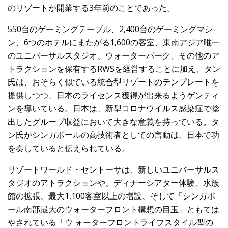
のリゾートが開業する3年前のことであった。
550台のゲーミングテーブル、2,400台のゲーミングマシ
ン、6つのホテルにまたがる1,600の客室、東南アジア唯一
のユニバーサルスタジオ、ウォーターパーク、その他のア
トラクションを保有するRWSを経営することに加え、タン
氏は、おそらく似ている統合型リゾートのテンプレートを
提供しつつ、日本のライセンス獲得が出来るようゲンティ
ンを導いている。日本は、新型コロナウイルス感染症で捻
出したグループ収益において大きな意義を持っている。タ
ン氏がシンガポールの高技術者としての言動は、日本で功
を奏していると伝えられている。
リゾートワールド・セントーサは、新しいユニバーサルス
タジオのアトラクションや、ディナーシアター体験、水族
館の拡張、最大1,100客室以上の増設、そして「シンガポ
ール南部最大のウォーターフロント構想の目玉」ともては
やされている「ウ ォーターフロントライフスタイル型の