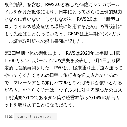
複合施設」を含む、RWS2.0と称した45億万シンガポール
ドルをかけた拡張により、日本にとってさらに圧倒的魅力
となるに違いない。しかしながら、RWS2.0は、「新型コ
ロナウイルス感染症後の環境に対応するため」の再設計に
より先延ばしとなっていると、GENSは上半期のシンガポ
ール証券取引所への提出書類に記した。
第2四半期全体の閉鎖により、RWSは2020年上半期に1億
1,700万シンガポールドルの損失を公表し、7月1日より限
定的に営業再開をした。RWSは、従来通り土手道を渡って
やってくるたくさんの日帰り旅行者を迎え入れているの
で、マレーシアとの旅行バブルとなればそれが救いとなる
だろう。おそらくそれは、ウイルスに対する幾つかのコス
ト削減案の1つであるタン氏や経営幹部らの18%の給与カ
ットを取り戻すことになるだろう。
Tags:
Current issue japan