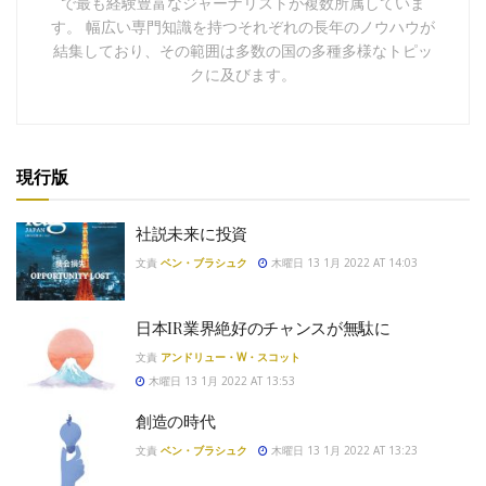
で最も経験豊富なジャーナリストが複数所属していま
す。 幅広い専門知識を持つそれぞれの長年のノウハウが
結集しており、その範囲は多数の国の多種多様なトピッ
クに及びます。
現行版
社説未来に投資
文責
ベン・ブラシュク
木曜日 13 1月 2022 AT 14:03
日本IR業界絶好のチャンスが無駄に
文責
アンドリュー・W・スコット
木曜日 13 1月 2022 AT 13:53
創造の時代
文責
ベン・ブラシュク
木曜日 13 1月 2022 AT 13:23