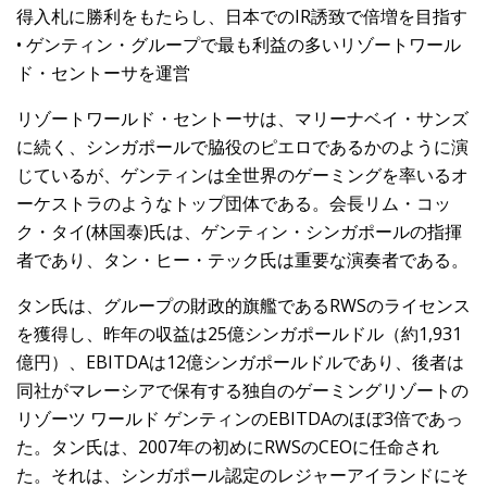
得入札に勝利をもたらし、日本でのIR誘致で倍増を目指す
• ゲンティン・グループで最も利益の多いリゾートワール
ド・セントーサを運営
リゾートワールド・セントーサは、マリーナベイ・サンズ
に続く、シンガポールで脇役のピエロであるかのように演
じているが、ゲンティンは全世界のゲーミングを率いるオ
ーケストラのようなトップ団体である。会長リム・コッ
ク・タイ(林国泰)氏は、ゲンティン・シンガポールの指揮
者であり、タン・ヒー・テック氏は重要な演奏者である。
タン氏は、グループの財政的旗艦であるRWSのライセンス
を獲得し、昨年の収益は25億シンガポールドル（約1,931
億円）、EBITDAは12億シンガポールドルであり、後者は
同社がマレーシアで保有する独自のゲーミングリゾートの
リゾーツ ワールド ゲンティンのEBITDAのほぼ3倍であっ
た。タン氏は、2007年の初めにRWSのCEOに任命され
た。それは、シンガポール認定のレジャーアイランドにそ