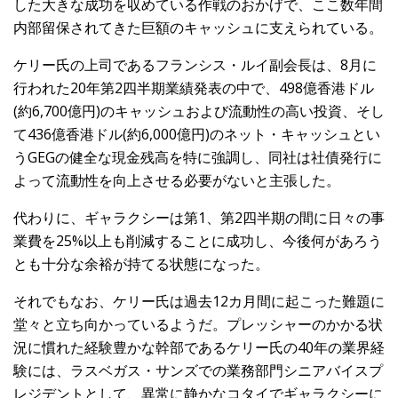
した大きな成功を収めている作戦のおかげで、ここ数年間
内部留保されてきた巨額のキャッシュに支えられている。
ケリー氏の上司であるフランシス・ルイ副会長は、8月に
行われた20年第2四半期業績発表の中で、498億香港ドル
(約6,700億円)のキャッシュおよび流動性の高い投資、そし
て436億香港ドル(約6,000億円)のネット・キャッシュとい
うGEGの健全な現金残高を特に強調し、同社は社債発行に
よって流動性を向上させる必要がないと主張した。
代わりに、ギャラクシーは第1、第2四半期の間に日々の事
業費を25%以上も削減することに成功し、今後何があろう
とも十分な余裕が持てる状態になった。
それでもなお、ケリー氏は過去12カ月間に起こった難題に
堂々と立ち向かっているようだ。プレッシャーのかかる状
況に慣れた経験豊かな幹部であるケリー氏の40年の業界経
験には、ラスベガス・サンズでの業務部門シニアバイスプ
レジデントとして、異常に静かなコタイでギャラクシーに