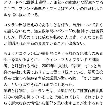
アワードを12回以上獲得した細部への徹底的な配慮をする
ことで、ブランド基準の面で言えばアメリカの同系列ホテ
ルを追い抜いている。
コクラン氏は控えめであることを好み、自身について多く
を語らないため、過去数年間のパワー50の格付けでは苦戦
したが、同氏のように成功を収めた人は皆、そんなにも長
い間隠された宝石のままでいることが出来ない。
ちょうどコクラン氏が長期的に考える熱心な忠誠心のある
部下を集めるように、「ウィン・マカオブランドの擁護
者」と呼ばれる男は、2007年に入社して以来、ず っと自
身の会社に忠実でありそこに留まり続けている。最高位役
職者に変わる後継者育成の議題が挙がる際、「あとに続く
人」というぼやきはこれまでにもあった。
業務とは別に、コクラン氏は、音楽に関してほぼ百科事典
並みの知識を持っていることで知られており、それはおそ
らく膨大な数の情報から細部を思い出すことが出来るもう