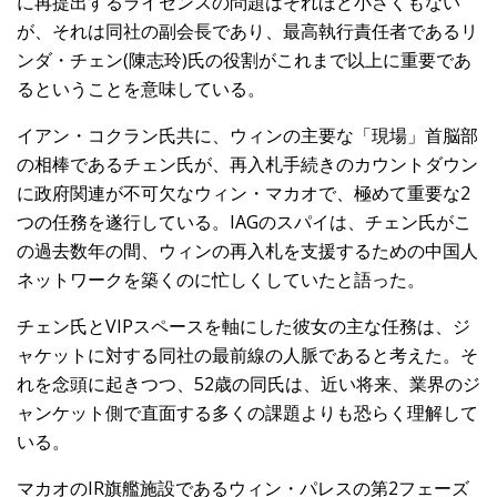
に再提出するライセンスの問題はそれほど小さくもない
が、それは同社の副会長であり、最高執行責任者であるリ
ンダ・チェン(陳志玲)氏の役割がこれまで以上に重要であ
るということを意味している。
イアン・コクラン氏共に、ウィンの主要な「現場」首脳部
の相棒であるチェン氏が、再入札手続きのカウントダウン
に政府関連が不可欠なウィン・マカオで、極めて重要な2
つの任務を遂行している。IAGのスパイは、チェン氏がこ
の過去数年の間、ウィンの再入札を支援するための中国人
ネットワークを築くのに忙しくしていたと語った。
チェン氏とVIPスペースを軸にした彼女の主な任務は、ジ
ャケットに対する同社の最前線の人脈であると考えた。そ
れを念頭に起きつつ、52歳の同氏は、近い将来、業界のジ
ャンケット側で直面する多くの課題よりも恐らく理解して
いる。
マカオのIR旗艦施設であるウィン・パレスの第2フェーズ