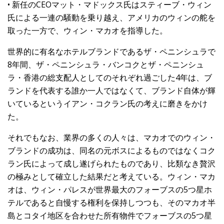
• 新任のCEOマット・マドックス氏はスティーブ・ウィン
氏による一連の騒動を乗り越え、アメリカのウィンの舵を
取った一方で、ウィン・マカオを指導した。
世界的に有名なホテルブランドであるザ・ペニンシュラで
8年間、ザ・ペニンシュラ・バンコクとザ・ペニンシュ
ラ・香港の総支配人としてのそれぞれ過ごした4年は、ブ
ランドを代表する誰か一人ではなくて、ブランド自体が輝
いているというイアン・コクラン氏の考えに磨きをかけ
た。
それでもなお、業界の多くの人々は、マカオでのウィン・
ブランドの成功は、同名の元ボスによるものではなくコク
ラン氏によって成し遂げられたものであり、比類なき贅沢
の極みとして確立した結果だと考えている。ウィン・マカ
オは、ウィン・パレスが世界最大のフォーブスの5つ星ホ
テルであると自慢する権利を保持しつつも、そのマカオ半
島とコタイ地区を合わせた所有物件でフォーブスの5つ星