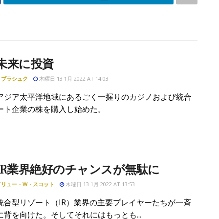
未来に投資
・ブラシュク
木曜日 13 1月 2022 AT 14:03
アジア太平洋地域にあるごく一握りのカジノおよび統合
ート企業の株を購入し始めた。
IR業界絶好のチャンスが無駄に
ドリュー・W・スコット
木曜日 13 1月 2022 AT 13:53
統合型リゾート（IR）業界の主要プレイヤーたちが一斉
に背を向けた。そしてそれにはもっとも...