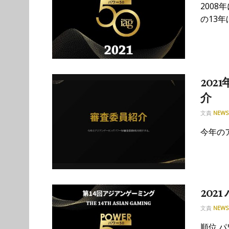
200
の13年
202
介
文責
NEWS
今年の
2021
文責
NEWS
順位 パ