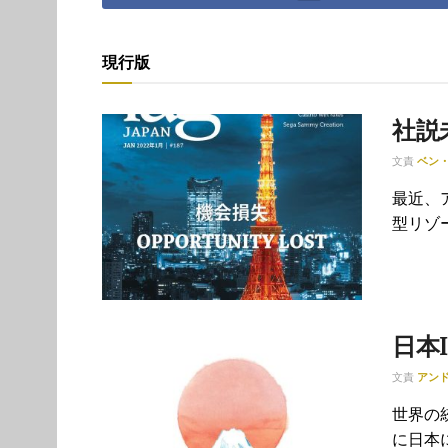
現行版
社説
文責
ベン
最近、
型リゾ
日本
文責
アン
世界の
に日本