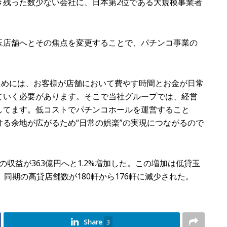
き残った数少ない会社に、日本第2位である大規模事業者
玉店舗へとその焦点を変更することで、パチンコ事業の
ためには、お客様が店舗において費やす時間とお金が日常
ていく必要があります。そこで当社グループでは、経営
してます。低コストでパチンコホールを運営すること
る余地が広がるため“日常の娯楽”の実現につながるので
ムの収益が363億円へと1.2%増加した。この増加は低貸玉
、同期の高貸店舗数が180軒から176軒に減少された。
Share
3