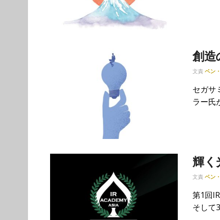
創造
文責
ベン
セガサ
ラー氏が
輝く
文責
ベン
第1回
そして3