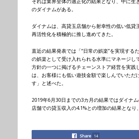
それは業界全体の適正化の結果となり、中に生
のダイナムがある。
ダイナムは、高貸玉店舗から射幸性の低い低貸
再活性化を積極的に推し進めてきた。
直近の結果発表では「“日常の娯楽”を実現する
の娯楽として受け入れられる水準にマネージし
方針の一つに掲げるチェーンストア経営を実践
は、お客様にも低い遊技金額で楽しんでいただけ
す」と述べた。
2019年6月30日までの3カ月の結果ではダイナ
店舗での貸玉収入の4.1%との増加の結果となり
Share
14