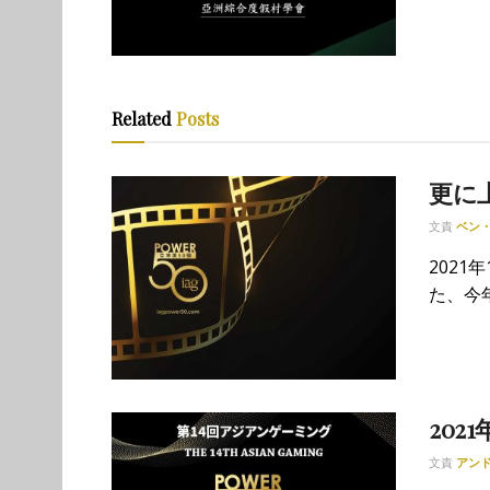
Related
Posts
更に
文責
ベン
202
た、今年
202
文責
アン