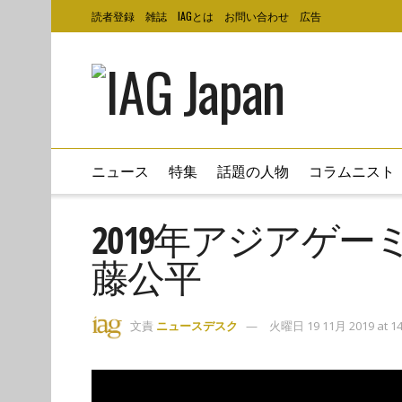
読者登録
雑誌
IAGとは
お問い合わせ
広告
ニュース
特集
話題の人物
コラムニスト
2019年アジアゲーミ
藤公平
文責
ニュースデスク
火曜日 19 11月 2019 at 14