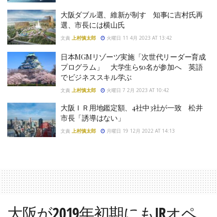
大阪ダブル選、維新が制す 知事に吉村氏再
選、市長には横山氏
文責
上村慎太郎
火曜日 11 4月 2023 AT 13:42
日本MGMリゾーツ実施「次世代リーダー育成
プログラム」 大学生ら50名が参加へ 英語
でビジネススキル学ぶ
文責
上村慎太郎
火曜日 7 2月 2023 AT 10:42
大阪ＩＲ用地鑑定額、4社中3社が一致 松井
市長「誘導はない」
文責
上村慎太郎
月曜日 19 12月 2022 AT 14:13
大阪が2019年初期にもIRオペ