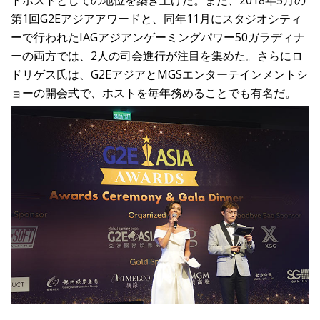
トホストとしての地位を築き上げた。また、2018年5月の
第1回G2Eアジアアワードと、同年11月にスタジオシティ
ーで行われたIAGアジアンゲーミングパワー50ガラディナ
ーの両方では、2人の司会進行が注目を集めた。さらにロ
ドリゲス氏は、G2EアジアとMGSエンターテインメントシ
ョーの開会式で、ホストを毎年務めることでも有名だ。