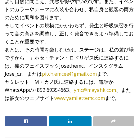
より自然に聞こえ、共感を得やすいのです。また、イベン
トのカラーやテーマに衣装を合わせ、私自身と観客の両方
のために調和を図ります。
そしてイベントの規模にかかわらず、発生と呼吸練習を行
って音の高さを調整し、正しく発音できるよう準備してお
くことが重要です。
あとは、その時間を楽しむだけ。ステージは、私の遊び場
ですから！」ホセ・チャン・ロドリゲス氏に連絡するに
は、彼のフェイスブックJosethemc、インスタグラム
Jose_c.r、または
pitch.emcee@gmail.com
まで。
ヤミレット・M・カノ氏に連絡するには、電話か
WhatsAppの+852 69354663、
ymc@mayahk.com
、また
は彼女のウェブサイト
www.yamilettemc.com
まで。