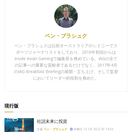
ベン・ブラシュク
ベン・ブラシュクは以前オーストラリアのシドニーでス
ポーツジャーナリストをしており、2016年初頭からは
Inside Asian Gamingで編集長を務めている。IAGの全て
の記事への重要な貢献者であるだけでなく、2017年4月
のIAG Breakfast Briefingの展開・立ち上げ、そして監督
においてリーダー的役割を務めた。
現行版
社説未来に投資
文責
ベン・ブラシュク
木曜日 13 1月 2022 AT 14:03