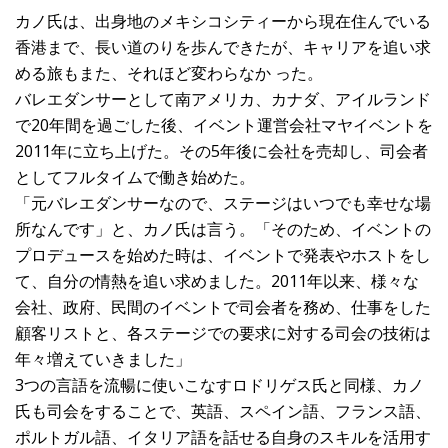
カノ氏は、出身地のメキシコシティーから現在住んでいる
香港まで、長い道のりを歩んできたが、キャリアを追い求
める旅もまた、それほど変わらなか った。
バレエダンサーとして南アメリカ、カナダ、アイルランド
で20年間を過ごした後、イベント運営会社マヤイベントを
2011年に立ち上げた。その5年後に会社を売却し、司会者
としてフルタイムで働き始めた。
「元バレエダンサーなので、ステージはいつでも幸せな場
所なんです」と、カノ氏は言う。「そのため、イベントの
プロデュースを始めた時は、イベントで発表やホストをし
て、自分の情熱を追い求めました。2011年以来、様々な
会社、政府、民間のイベントで司会者を務め、仕事をした
顧客リストと、各ステージでの要求に対する司会の技術は
年々増えていきました」
3つの言語を流暢に使いこなすロドリゲス氏と同様、カノ
氏も司会をすることで、英語、スペイン語、フランス語、
ポルトガル語、イタリア語を話せる自身のスキルを活用す