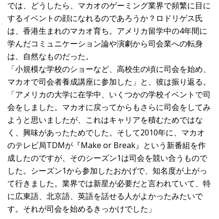
では、どうしたら、マカオのゲーミング業界で頻繁に目に
するイベントの顔になれるのであろうか？ロドリゲス氏
は、香港生まれのマカオ育ち。アメリカ留学中の4年間に
学んだコミュニケーション論や演劇から司会業への転身
は、自然なものだった。
「小規模な学校のショーなど、高校生の頃に司会を始め、
マカオで司会者養成講座に参加した」と、彼は振り返る。
「アメリカの大学に在学中、いくつかの学校イベントで司
会をしました。マカオに戻ってからもさらに司会をしてみ
ようと思いましたが、これはキャリアを積むためではな
く、興味があったためでした。そして2010年に、マカオ
のテレビ局TDMが『Make or Break』という新番組を作
成したのですが、そのシーズン1は司会を競い合うもので
した。シーズン1から参加したおかげで、知名度が上がっ
て行きました。業界では新星が必要だと言われていて、特
に広東語、北京語、英語を話せる人がよかったみたいで
す。それが司会を始めるきっかけでした」