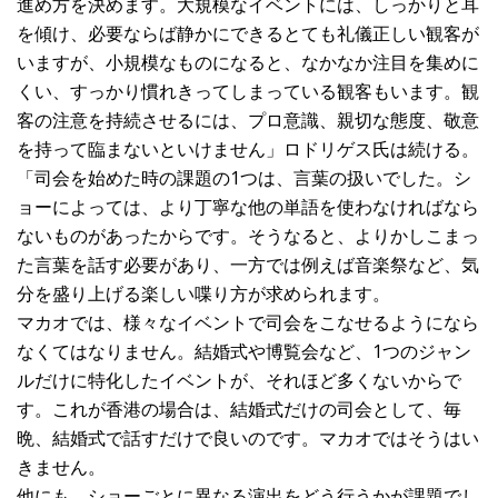
進め方を決めます。大規模なイベントには、しっかりと耳
を傾け、必要ならば静かにできるとても礼儀正しい観客が
いますが、小規模なものになると、なかなか注目を集めに
くい、すっかり慣れきってしまっている観客もいます。観
客の注意を持続させるには、プロ意識、親切な態度、敬意
を持って臨まないといけません」ロドリゲス氏は続ける。
「司会を始めた時の課題の1つは、言葉の扱いでした。シ
ョーによっては、より丁寧な他の単語を使わなければなら
ないものがあったからです。そうなると、よりかしこまっ
た言葉を話す必要があり、一方では例えば音楽祭など、気
分を盛り上げる楽しい喋り方が求められます。
マカオでは、様々なイベントで司会をこなせるようになら
なくてはなりません。結婚式や博覧会など、1つのジャン
ルだけに特化したイベントが、それほど多くないからで
す。これが香港の場合は、結婚式だけの司会として、毎
晩、結婚式で話すだけで良いのです。マカオではそうはい
きません。
他にも、ショーごとに異なる演出をどう行うかが課題でし