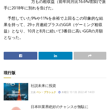
万もの粗収益（前年同月比16.6%増加)で派
手に2018年に別れを告げた。
予想していた9%や11%を余裕で上回るこの印象的な結
果を持って、29ヶ月連続プラスのGGR（ゲーミング粗収
益）となり、10月と8月に続いて3番目に高いGGRの月額
となった。
現行版
社説未来に投資
文責
ベン・ブラシュク
木曜日 13 1月 2022 AT 14:03
日本IR業界絶好のチャンスが無駄に