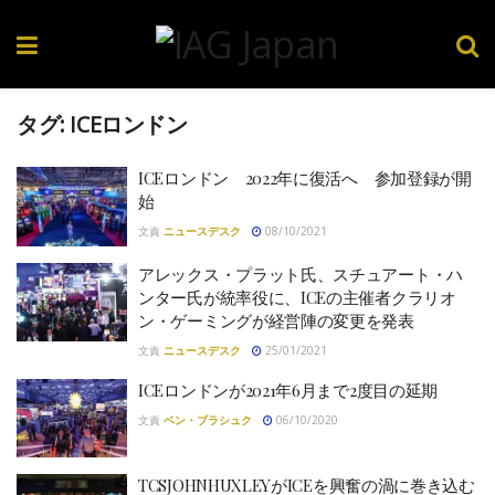
タグ:
ICEロンドン
ICEロンドン 2022年に復活へ 参加登録が開
始
文責
ニュースデスク
08/10/2021
アレックス・プラット氏、スチュアート・ハ
ンター氏が統率役に、ICEの主催者クラリオ
ン・ゲーミングが経営陣の変更を発表
文責
ニュースデスク
25/01/2021
ICEロンドンが2021年6月まで2度目の延期
文責
ベン・ブラシュク
06/10/2020
TCSJOHNHUXLEYがICEを興奮の渦に巻き込む