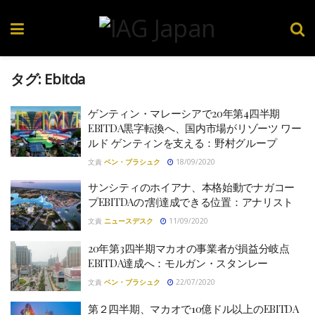
タグ:
Ebitda
ゲンティン・マレーシアで20年第4四半期
EBITDA黒字転換へ、国内市場がリゾーツ ワー
ルド ゲンティンを支える：野村グループ
文責
ベン・ブラシュク
18/09/2020
サンシティのホイアナ、本格始動でナガコー
プEBITDAの7割達成できる位置：アナリスト
文責
ニュースデスク
11/09/2020
20年第3四半期マカオの事業者が損益分岐点
EBITDA達成へ：モルガン・スタンレー
文責
ベン・ブラシュク
22/07/2020
第２四半期、マカオで10億ドル以上のEBITDA