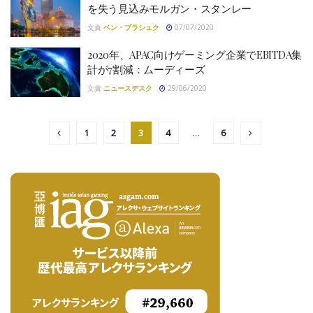
を失う見込みモルガン・スタンレー
文責
ベン・ブラシュク
07/07/2020
2020年、APAC向けゲーミング企業でEBITDA集
計が7割減：ムーディーズ
文責
ニュースデスク
29/06/2020
1
2
3
4
…
6