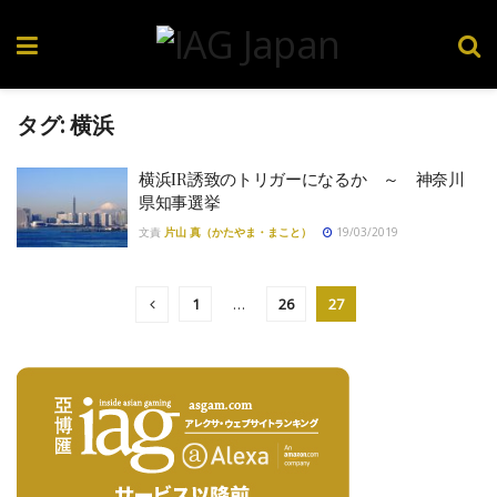
タグ:
横浜
横浜IR誘致のトリガーになるか ～ 神奈川
県知事選挙
文責
片山 真（かたやま・まこと）
19/03/2019
1
…
26
27