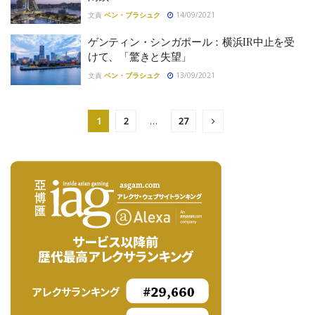
文責
ベン・ブラシュク
14/09/2021
ゲンティン・シンガポール：横浜IR中止を受
けて、「驚きと失望」
文責
ベン・ブラシュク
13/09/2021
1
2
…
27