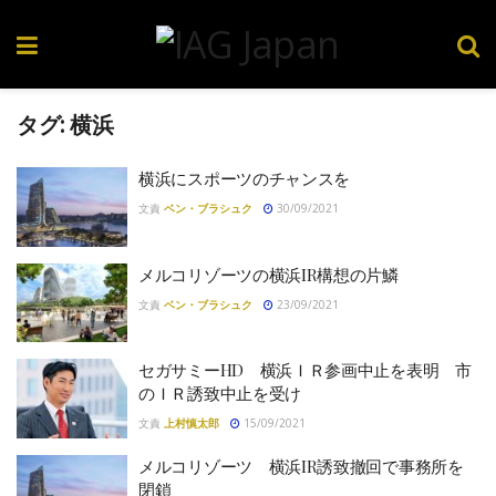
タグ:
横浜
横浜にスポーツのチャンスを
文責
ベン・ブラシュク
30/09/2021
メルコリゾーツの横浜IR構想の片鱗
文責
ベン・ブラシュク
23/09/2021
セガサミーHD 横浜ＩＲ参画中止を表明 市
のＩＲ誘致中止を受け
文責
上村慎太郎
15/09/2021
メルコリゾーツ 横浜IR誘致撤回で事務所を
閉鎖