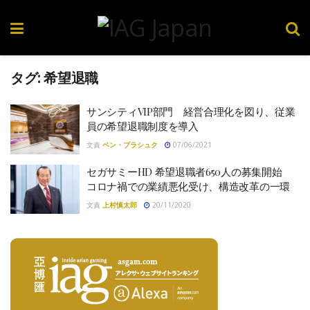
タグ:
希望退職
サンシティVIP部門 経営合理化を図り、従業
員の希望退職制度を導入
文責
ベン・ブラシュク
07/06/2021
セガサミーHD 希望退職者650人の募集開始
コロナ禍での業績悪化受け、構造改革の一環
文責
上村慎太郎
20/11/2020