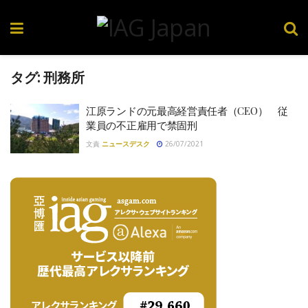
タグ:
刑務所
江原ランドの元最高経営責任者（CEO） 従
業員の不正雇用で禁固刑
文責
ニュースデスク
26/07/2021