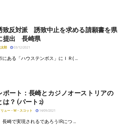
誘致反対派 誘致中止を求める請願書を県
に提出 長崎県
慎太郎
03/12/2021
にある「ハウステンボス」にＩＲ( ...
レポート：長崎とカジノオーストリアの
は？ (パート2)
ドリュー・W・スコット
14/09/2021
長崎で実現されるであろうIRにつ ...