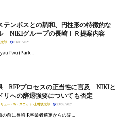
ステンボスとの調和、円柱形の特徴的な
ル NIKIグループの長崎ＩＲ提案内容
慎太郎
03/09/2021
yau Fwu (Park ...
県 RFPプロセスの正当性に言及 NIKIと
ドリへの辞退強要についても否定
リュー・W・スコット -上村慎太郎
23/08/2021
の前に長崎IR事業者選定からの辞 ...