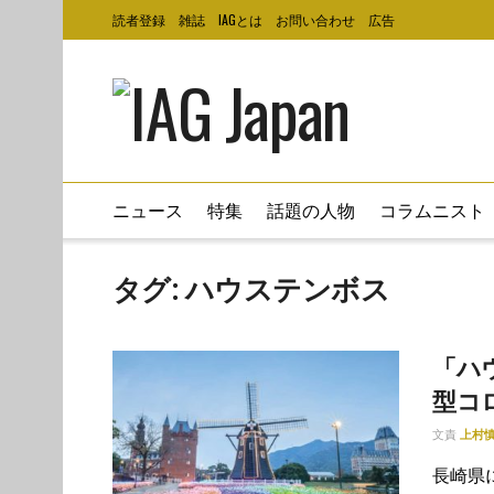
読者登録
雑誌
IAGとは
お問い合わせ
広告
ニュース
特集
話題の人物
コラムニスト
タグ:
ハウステンボス
「ハ
型コ
文責
上村
長崎県に