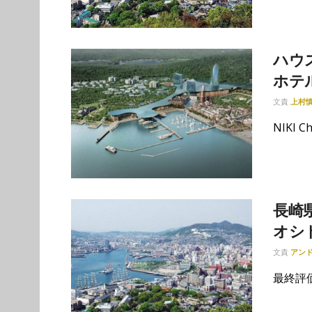
ハウ
ホテ
文責
上村
NIKI Ch
長崎
オシ
文責
アンド
最終評価