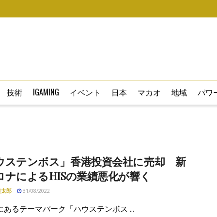
技術
IGAMING
イベント
日本
マカオ
地域
パワー
ウステンボス」香港投資会社に売却 新
ロナによるHISの業績悪化が響く
慎太郎
31/08/2022
あるテーマパーク「ハウステンボス ...