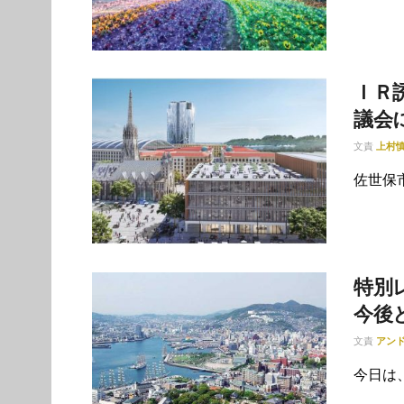
ＩＲ
議会
文責
上村
佐世保市
特別
今後と
文責
アン
今日は、