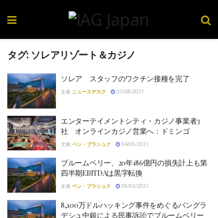
タグ:
ソレアリゾート＆カジノ
ソレア スタッフのワクチン接種を完了
文責
ニュースデスク
03/08/2021
エンターテイメントシティ・カジノ事業者3
社 オンラインカジノ営業へ：ドミンゴ
文責
ベン・ブラシュク
04/05/2021
ブルームベリー、20年186億円の損失計上も第
四半期EBITDAは黒字転換
文責
ベン・ブラシュク
09/03/2021
8,100万ドルハッキング事件をめぐるバングラ
デシュ中銀による民事訴訟でブルームベリー