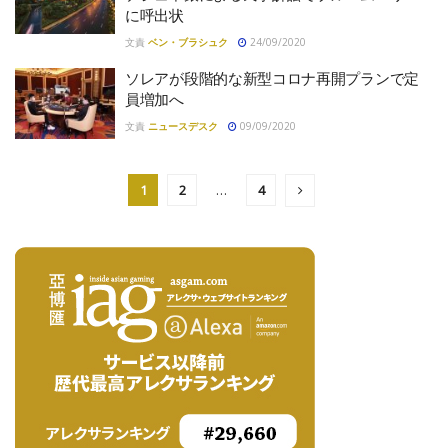
に呼出状
文責
ベン・ブラシュク
24/09/2020
ソレアが段階的な新型コロナ再開プランで定
員増加へ
文責
ニュースデスク
09/09/2020
1
2
…
4