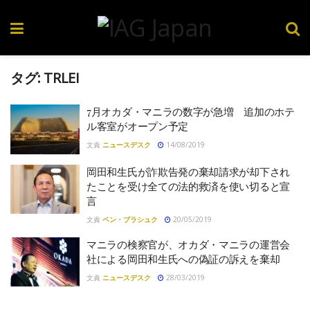
タグ:
TRLEI
7月オカダ・マニラの数字が急増 追加のホテ
ル客室がオープン予定
文責
ニュースデスク
14/08/2019
岡田和生氏が詐欺告発の棄却請求が却下され
たことを受け全ての法的救済を使い切ると宣
言
文責
ベン・ブラシュク
20/05/2019
マニラの検察官が、オカダ・マニラの運営会
社による岡田和生氏への偽証の訴えを棄却
文責
ニュースデスク
28/03/2019