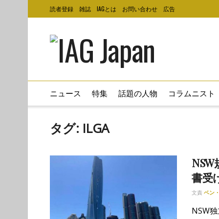
読者登録
雑誌
IAGとは
お問い合わせ
広告
ニュース
特集
話題の人物
コラムニスト
タグ:
ILGA
NS
書受
文責
ベン
NSW独