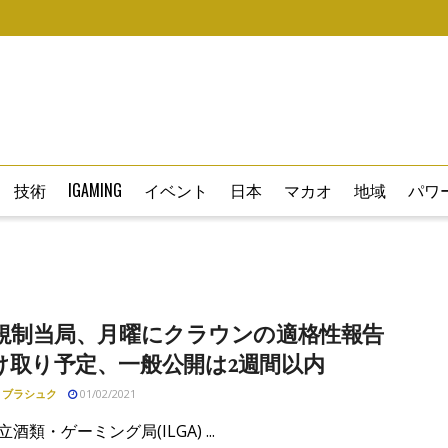
技術
IGAMING
イベント
日本
マカオ
地域
パワー
W規制当局、月曜にクラウンの適格性報告
け取り予定、一般公開は2週間以内
・ブラシュク
01/02/2021
立酒類・ゲーミング局(ILGA) ...