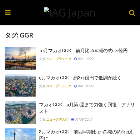
タグ:
GGR
10月マカオGGR 前月比26％減の約621億円
文責
ベン・ブラシュク
02/11/2021
9月マカオGGR 約814億円で低調が続く
文責
ベン・ブラシュク
04/10/2021
マカオGGR 9月第1週まで力強く回復：アナリ
スト
文責
ニュースデスク
07/09/2021
8月マカオGGR 前四半期比47.4%減の約612億
円に