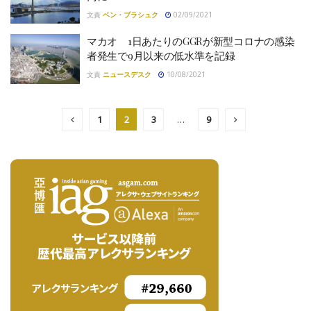
文責
ベン・ブラシュク
02/09/2021
マカオ 1日あたりのGGRが新型コロナの感染
者発生で9月以来の低水準を記録
文責
ニュースデスク
10/08/2021
1
2
3
…
9