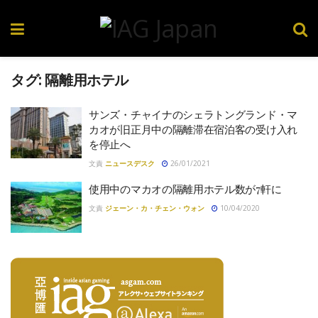
タグ:
隔離用ホテル
サンズ・チャイナのシェラトングランド・マ
カオが旧正月中の隔離滞在宿泊客の受け入れ
を停止へ
文責
ニュースデスク
26/01/2021
使用中のマカオの隔離用ホテル数が7軒に
文責
ジェーン・カ・チェン・ウォン
10/04/2020