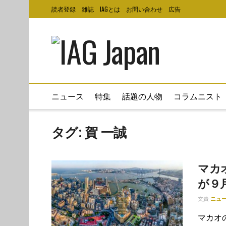
読者登録
雑誌
IAGとは
お問い合わせ
広告
ニュース
特集
話題の人物
コラムニスト
タグ:
賀 一誠
マカ
が９
文責
ニュ
マカオの