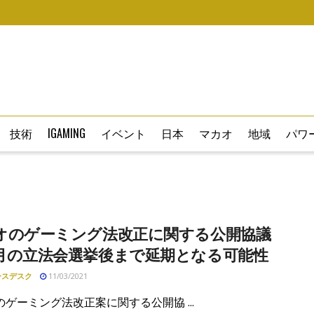
技術
IGAMING
イベント
日本
マカオ
地域
パワー
オのゲーミング法改正に関する公開協議
月の立法会選挙後まで延期となる可能性
ースデスク
11/03/2021
ゲーミング法改正案に関する公開協 ...