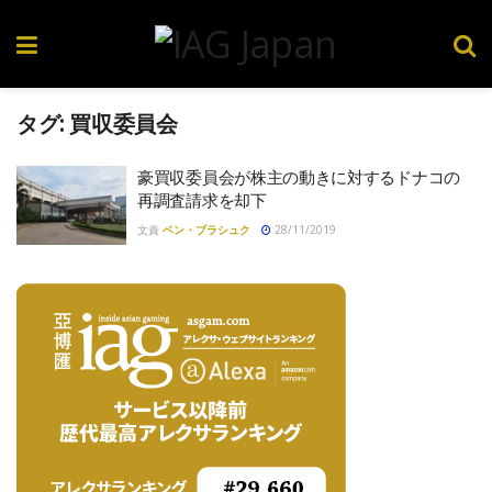
タグ:
買収委員会
豪買収委員会が株主の動きに対するドナコの
再調査請求を却下
文責
ベン・ブラシュク
28/11/2019