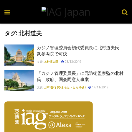
タグ:
北村道夫
カジノ管理委員会初代委員長に北村道夫氏
衆参両院で可決
文責
上村慎太郎
03/12/2019
「カジノ管理委員長」に元防衛監察監の北村
氏 政府、国会同意人事案
文責
山本 智行 (やまもと・ともゆき)
14/11/2019