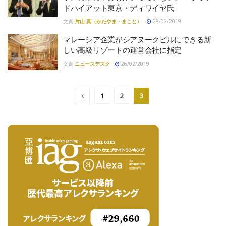
ドハイアット東京・ディワイヤ氏
文責
片山 真（かたやま・まこと）
28/02/2019
マレーシア企業がシアヌークビルにできる新
しい高級リゾートの運営会社に指定
文責
ニュースデスク
26/02/2019
1
2
3