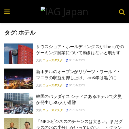
タグ:
ホテル
サウスショア・ホールディングスがThe 13での
ゲーミング開業について動きはないと明かす
文責
ニュースデスク
05/04/2019
新ホテルのオープンがリゾーツ・ワールド・
マニラの収益を押し上げ、2018年は黒字に
文責
ニュースデスク
01/04/2019
韓国のパラダイス シティにあるホテルで火災
が発生し282人が避難
文責
ニュースデスク
26/03/2019
「MICEビジネスのチャンスは大きい。まだグ
ラスの水の半分しかいっていない」 ～グラン