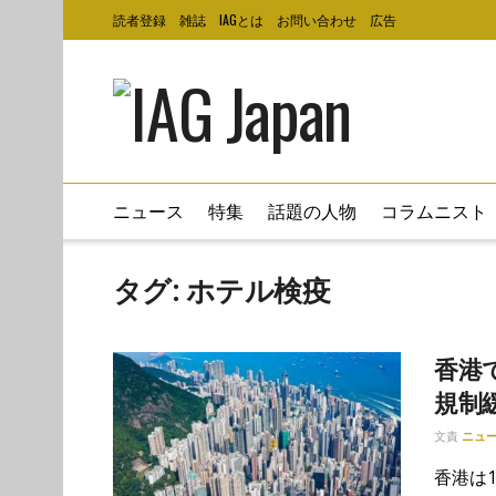
読者登録
雑誌
IAGとは
お問い合わせ
広告
ニュース
特集
話題の人物
コラムニスト
タグ:
ホテル検疫
香港
規制
文責
ニュ
香港は1