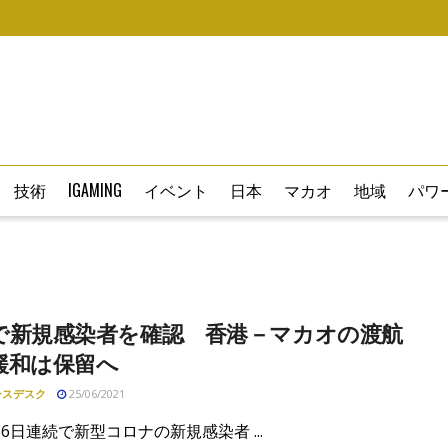
技術
IGAMING
イベント
日本
マカオ
地域
パワー
で新規感染者を確認 香港－マカオの渡航
緩和は保留へ
ースデスク
25/06/2021
6日連続で新型コロナの新規感染者 ...