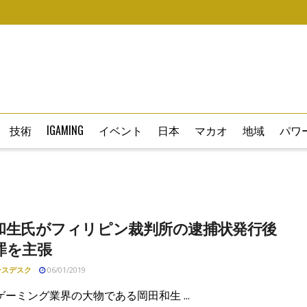
技術
IGAMING
イベント
日本
マカオ
地域
パワー
和生氏がフィリピン裁判所の逮捕状発行後
罪を主張
ースデスク
06/01/2019
ーミング業界の大物である岡田和生 ...