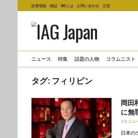
読者登録
雑誌
IAGとは
お問い合わせ
広告
ニュース
特集
話題の人物
コラムニスト
タグ:
フィリピン
岡田
に無
文責
ニュ
日本のゲ