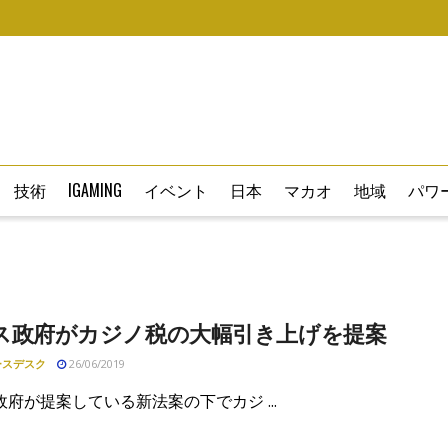
技術
IGAMING
イベント
日本
マカオ
地域
パワー
ス政府がカジノ税の大幅引き上げを提案
ースデスク
26/06/2019
府が提案している新法案の下でカジ ...