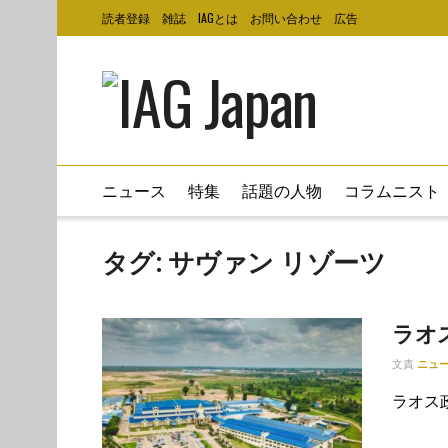
読者登録
雑誌
IAGとは
お問い合わせ
広告
ニュース
特集
話題の人物
コラムニスト
タグ:
サヴァン リゾーツ
ラオ
文責
ニュ
ラオス政