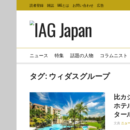
読者登録
雑誌
IAGとは
お問い合わせ
広告
ニュース
特集
話題の人物
コラムニスト
タグ:
ウィダスグループ
比カ
ホテ
ター
文責
ニュ