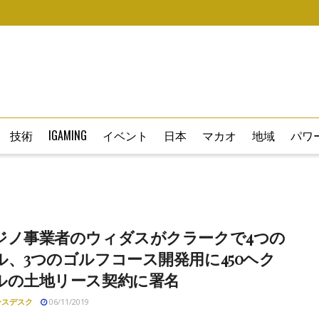
技術
IGAMING
イベント
日本
マカオ
地域
パワー
ジノ事業者のウィダスがクラークで4つの
ル、3つのゴルフコース開発用に450ヘク
ルの土地リース契約に署名
ースデスク
06/11/2019