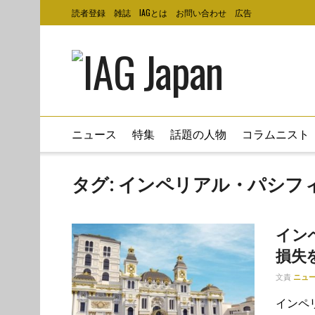
読者登録
雑誌
IAGとは
お問い合わせ
広告
ニュース
特集
話題の人物
コラムニスト
タグ:
インペリアル・パシフ
イン
損失
文責
ニュ
インペリ