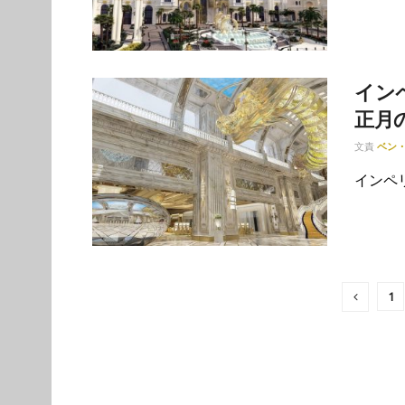
イン
正月
文責
ベン
インペリ
1