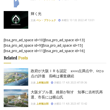
輝く光
文責
ベン・ブラシュク
木曜日 13 1月 2022 AT 13:01
[bsa_pro_ad_space id=10][bsa_pro_ad_space id=13]
[bsa_pro_ad_space id=9][bsa_pro_ad_space id=15]
[bsa_pro_ad_space id=11][bsa_pro_ad_space id=16]
Related
Posts
政府が大阪ＩＲを認定 1000点満点中、657.9
点の評価 長崎は審査継続
文責
上村慎太郎
月曜日 17 4月 2023 AT 09:36
大阪ダブル選、維新が制す 知事に吉村氏再
選、市長には横山氏
文責
上村慎太郎
火曜日 11 4月 2023 AT 13:42