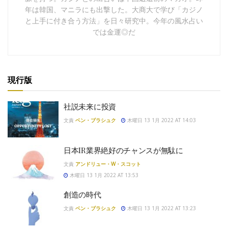
年は韓国、マニラにも出撃した。大商大で学び「カジノ
と上手に付き合う方法」を日々研究中。今年の風水占い
では金運◎だ
現行版
社説未来に投資
文責
ベン・ブラシュク
木曜日 13 1月 2022 AT 14:03
日本IR業界絶好のチャンスが無駄に
文責
アンドリュー・W・スコット
木曜日 13 1月 2022 AT 13:53
創造の時代
文責
ベン・ブラシュク
木曜日 13 1月 2022 AT 13:23