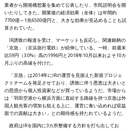
業者から
開発構想案を集めて公表したり、市民説明会を開
いたりしてきた。
開業後の経済効果（全体）は年間約
7700億～
1兆6500億円と、大きな効果が見込めることも試
算されていた
。
IR誘致の報道を受け、マーケットも反応し、関連銘柄の
「京急」
（京浜急行電鉄）が続伸している。一時、前週末
比59円（3.0
%）高の1996円と2018年10月以来およそ10カ
月ぶりの
高値を付けた。
「京急」は2014年にIRの運営を見据えた新規プロジェ
クトチ
ームを発足させており、誘致に伴う恩恵は大きいと
の思惑から個人
投資家などが買っているようだ。市場から
は「羽田空港から横浜方
面に直結する路線を持つ京急は外
国人観光客の増加も狙える上に、
運営に食い込めれば収益
面での貢献は大きい」との期待感を持たれ
ているようだ。
政府はIRを国内に3カ所整備する方針を打ち出してお