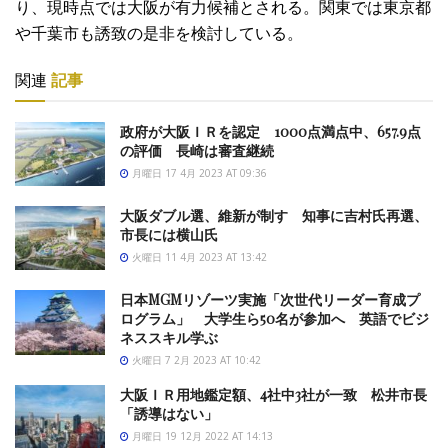
り、現時点
では大阪が有力候補とされる。関東では東京都
や千葉市も誘致の是
非を検討している。
関連
記事
政府が大阪ＩＲを認定 1000点満点中、657.9点
の評価 長崎は審査継続
月曜日 17 4月 2023 AT 09:36
大阪ダブル選、維新が制す 知事に吉村氏再選、
市長には横山氏
火曜日 11 4月 2023 AT 13:42
日本MGMリゾーツ実施「次世代リーダー育成プ
ログラム」 大学生ら50名が参加へ 英語でビジ
ネススキル学ぶ
火曜日 7 2月 2023 AT 10:42
大阪ＩＲ用地鑑定額、4社中3社が一致 松井市長
「誘導はない」
月曜日 19 12月 2022 AT 14:13