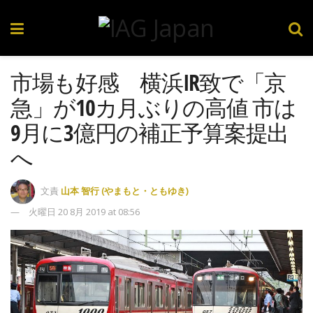
市場も好感 横浜IR致で「京
急」が10カ月ぶりの高値 市は
9月に3億円の補正予算案提出
へ
文責
山本 智行 (やまもと・ともゆき)
火曜日 20 8月 2019 at 08:56