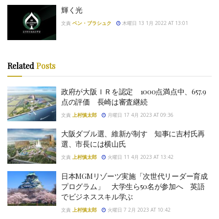
輝く光
文責
ベン・ブラシュク
木曜日 13 1月 2022 AT 13:01
Related
Posts
政府が大阪ＩＲを認定 1000点満点中、657.9
点の評価 長崎は審査継続
文責
上村慎太郎
月曜日 17 4月 2023 AT 09:36
大阪ダブル選、維新が制す 知事に吉村氏再
選、市長には横山氏
文責
上村慎太郎
火曜日 11 4月 2023 AT 13:42
日本MGMリゾーツ実施「次世代リーダー育成
プログラム」 大学生ら50名が参加へ 英語
でビジネススキル学ぶ
文責
上村慎太郎
火曜日 7 2月 2023 AT 10:42