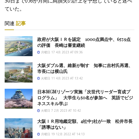
30日までの6か月間に純損失の計上を予想していると述べ
ていた。
関連
記事
政府が大阪ＩＲを認定 1000点満点中、657.9点
の評価 長崎は審査継続
月曜日 17 4月 2023 AT 09:36
大阪ダブル選、維新が制す 知事に吉村氏再選、
市長には横山氏
火曜日 11 4月 2023 AT 13:42
日本MGMリゾーツ実施「次世代リーダー育成プ
ログラム」 大学生ら50名が参加へ 英語でビジ
ネススキル学ぶ
火曜日 7 2月 2023 AT 10:42
大阪ＩＲ用地鑑定額、4社中3社が一致 松井市長
「誘導はない」
月曜日 19 12月 2022 AT 14:13