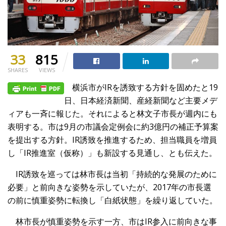
33
815
SHARES
VIEWS
横浜市がIRを誘致する方針を固めたと19
日、日本経済新聞、産
経新聞など主要メデ
ィアも一斉に報じた。それによると林文子市長
が週内にも
表明する。市は9月の市議会定例会に約3億円の補正予
算案
を提出する方針。IR誘致を推進するため、
担当職員を増員
し「IR推進室（仮称）」も新設する見通し、
とも伝えた。
IR誘致を巡っては林市長は当初「持続的な発展のために
必要」と
前向きな姿勢を示していたが、2017年の市長選
の前に慎重姿勢
に転換し「白紙状態」を繰り返していた。
林市長が慎重姿勢を示す一方、市はIR参入に前向きな事