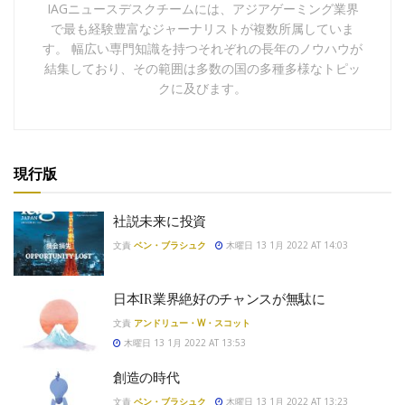
IAGニュースデスクチームには、アジアゲーミング業界
で最も経験豊富なジャーナリストが複数所属していま
す。 幅広い専門知識を持つそれぞれの長年のノウハウが
結集しており、その範囲は多数の国の多種多様なトピッ
クに及びます。
現行版
社説未来に投資
文責
ベン・ブラシュク
木曜日 13 1月 2022 AT 14:03
日本IR業界絶好のチャンスが無駄に
文責
アンドリュー・W・スコット
木曜日 13 1月 2022 AT 13:53
創造の時代
文責
ベン・ブラシュク
木曜日 13 1月 2022 AT 13:23