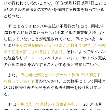
いが行われていないことで、CCCは8月12日以降1日ごとに
5万米ドルの追徴金の支払いを強制する権限を持っている
と述べた。
IPIによるライセンス料支払い不履行の前には、同社が
2018年7月1日以降たった4万1千米ドルの事業収入税しか
し払っていないことが報道されていた。IPIはその後、今
年より
多くの税を納める代わりにここ数年で獲得した税控
除の使用が許可されるはずであり
、それによってサイパン
の統合型リゾート、インペリアル・パレス・サイパン完成
のための資金を温存することができると提案していた。
また、
IPIは同社が税とベンダーへの負債で7,300万ドル
を負っているとも
言われており、この数字によって同社と
CCCは財務諸表の公開をめぐる法廷闘争を繰り広げてい
る。
IPIは
今月に入って業績の下方修正を行い
、2019年6月