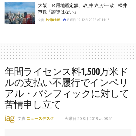
大阪ＩＲ用地鑑定額、4社中3社が一致 松井
市長「誘導はない」
文責
上村慎太郎
月曜日 19 12月 2022 AT 14:13
年間ライセンス料1,500万米ド
ルの支払い不履行でインペリ
アル・パシフィックに対して
苦情申し立て
文責
ニュースデスク
火曜日 20 8月 2019 at 08:51