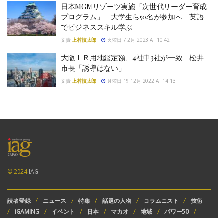
日本MGMリゾーツ実施「次世代リーダー育成
プログラム」 大学生ら50名が参加へ 英語
でビジネススキル学ぶ
文責
上村慎太郎
火曜日 7 2月 2023 AT 10:42
大阪ＩＲ用地鑑定額、4社中3社が一致 松井
市長「誘導はない」
文責
上村慎太郎
月曜日 19 12月 2022 AT 14:13
© 2024
IAG
読者登録
ニュース
特集
話題の人物
コラムニスト
技術
iGAMING
イベント
日本
マカオ
地域
パワー50